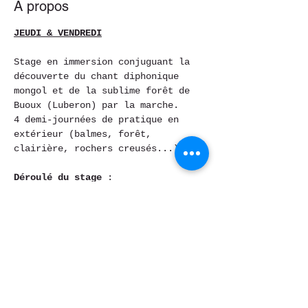
À propos
JEUDI & VENDREDI
Stage en immersion conjuguant la 
découverte du chant diphonique 
mongol et de la sublime forêt de 
Buoux (Luberon) par la marche. 
4 demi-journées de pratique en 
extérieur (balmes, forêt, 
clairière, rochers creusés...)
Déroulé du stage
 :
- Immersion dans le paysage sonore 
extérieur, recherche de notre 
ancrage corporel et spirituel. Le 
bourdon vocal comme vibration 
organique et structurante.
- Exercices d'écoute dite 
« spectrale », orientation de 
l’oreille vers les harmoniques du 
son, travail sur la richesse du 